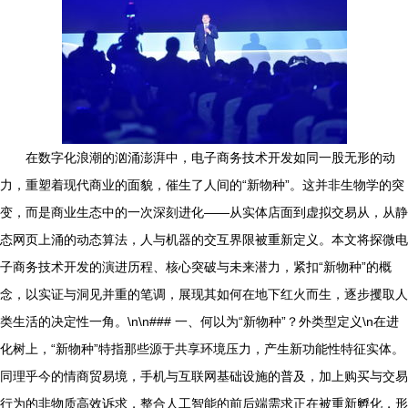
在数字化浪潮的汹涌澎湃中，电子商务技术开发如同一股无形的动
力，重塑着现代商业的面貌，催生了人间的“新物种”。这并非生物学的突
变，而是商业生态中的一次深刻进化——从实体店面到虚拟交易从，从静
态网页上涌的动态算法，人与机器的交互界限被重新定义。本文将探微电
子商务技术开发的演进历程、核心突破与未来潜力，紧扣“新物种”的概
念，以实证与洞见并重的笔调，展现其如何在地下红火而生，逐步攫取人
类生活的决定性一角。\n\n### 一、何以为“新物种”？外类型定义\n在进
化树上，“新物种”特指那些源于共享环境压力，产生新功能性特征实体。
同理乎今的情商贸易境，手机与互联网基础设施的普及，加上购买与交易
行为的非物质高效诉求，整合人工智能的前后端需求正在被重新孵化，形