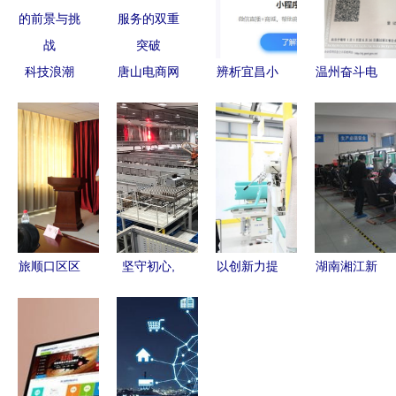
科技浪潮
唐山电商网
辨析宜昌小
温州奋斗电
下，电子商
站定制开发
程序开发
子商务 技
务技术开发
技术与服务
哪些技术更
术驱动下的
的前景与挑
的双重突破
优？
电商新生态
战
旅顺口区区
坚守初心,
以创新力提
湖南湘江新
域特色农产
交付美好
升城市竞争
区新一代电
品专场营销
—— 宁波
力 城市在
子信息产业
系列活动圆
方太厨具
电子商务技
蓬勃发展，
满举行
100亩智能
术开发领域
电子商务技