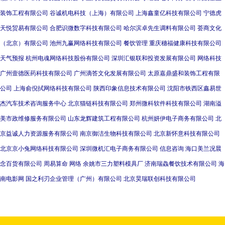
装饰工程有限公司
谷诚机电科技（上海）有限公司
上海鑫童亿科技有限公司
宁德虎
天悦贸易有限公司
合肥识微数字科技有限公司
哈尔滨卓先生调料有限公司
荟商文化
（北京）有限公司
池州九赢网络科技有限公司
餐饮管理
重庆穗福健康科技有限公司
天气预报
杭州电魂网络科技股份有限公司
深圳汇银联和投资发展有限公司
网络科技
广州壹德医药科技有限公司
广州滴答文化发展有限公司
太原嘉鼎盛和装饰工程有限
公司
上海俞倪拭网络科技有限公司
陕西印象信息技术有限公司
沈阳市铁西区鑫易世
杰汽车技术咨询服务中心
北京猫链科技有限公司
郑州微科软件科技有限公司
湖南溢
美市政维修服务有限公司
山东龙辉建筑工程有限公司
杭州妍伊电子商务有限公司
北
京益诚人力资源服务有限公司
南京御洁生物科技有限公司
北京新怀意科技有限公司
北京京小兔网络科技有限公司
深圳微机汇电子商务有限公司
信息咨询
海口美兰况晨
念百货有限公司
周易算命
网络
余姚市三力塑料模具厂
济南瑞鱻餐饮技术有限公司
海
南电影网
国之利刃企业管理（广州）有限公司
北京昊瑞联创科技有限公司