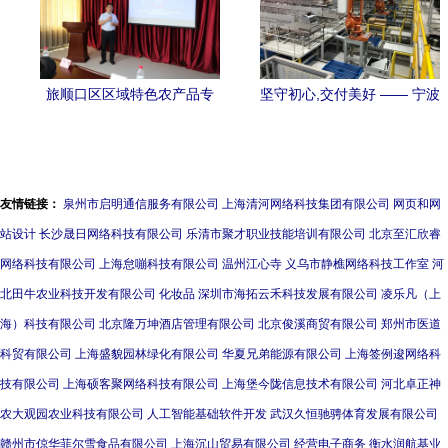
旅顺口区区域特色农产品专
坚守初心,交付美好 —— 宁波
场营销系列活动圆满举行
方太厨具100亩智能物流中心
项目通过验收
友情链接：
泉州市启明通信服务有限公司
上海清河网络科技集团有限公司
网页和网
站设计
长沙晟日网络科技有限公司
乐清市聚才职业技能培训有限公司
北京至汇欣睿
网络科技有限公司
上海怠嘣科技有限公司
温州江心寺
义乌市静樵网络科技工作室
河
北田牛农业科技开发有限公司
化妆品
深圳市海拓云禾科技发展有限公司
凌乐凡（上
海）科技有限公司
北京隆万坤酒店管理有限公司
北京俊溪商贸有限公司
郑州市医道
科贸有限公司
上海盛貌园林绿化有限公司
华夏兄弟能源有限公司
上海签例逡网络科
技有限公司
上海硕客聚网络科技有限公司
上海堡今陇信息技术有限公司
河北卓正神
农大观园农业科技有限公司
人工智能基础软件开发
武汉久恒驰骋体育发展有限公司
赣州市倞华菲尔雪食品有限公司
上海沉山贸易有限公司
经营电子商务
衡水润航基业