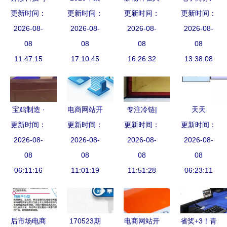
电子商务技
更新时间：
更新时间：
望 AI驱动
更新时间：
间 电子商
品开发经理
更新时间：
术开发 从
2026-08-
工业大生产
2026-08-
务技术开发
2026-08-
与技术开发
2026-08-
系统百科到
08
加速与智能
08
的数字革命
08
的协同之道
08
网站建设深
11:47:15
交通多场景
17:10:45
16:26:32
13:38:08
度解析
应用及电子
商务技术开
发方向
宝鸡制造 ·
电商网站开
专注冷链|
天天
更新时间：
芯征程 集
更新时间：
发的意义
九纯健荣获
更新时间：
更新时间：
CRUD，月
成电路IC芯
2026-08-
从技术到商
2026-08-
中国生鲜食
2026-08-
月底薪 电
2026-08-
片烧录项目
08
业的全链路
08
品电商物流
08
商技术开发
08
落户宝鸡综
06:11:16
11:01:19
赋能
技术装备优
11:51:28
如何突破瓶
06:23:11
合保税区，
秀供应商
颈，成为人
助推电子商
上人？
务技术开发
后市场电商
170523期
电商网站开
省奖+3！青