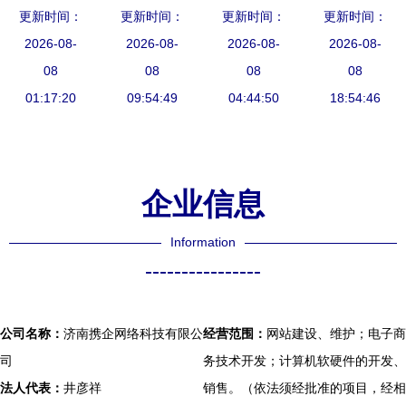
新跃升
更新时间：
格局解析
徐州电商沙
更新时间：
发与网站建
更新时间：
更新时间：
航学子在
途虎领跑，
2026-08-
龙回顾 微
2026-08-
设及电子商
2026-08-
2024“学创
2026-08-
技术驱动未
08
信小程序技
08
务技术开发
08
杯”全国大
08
01:17:20
来
术开发与应
09:54:49
的深度解析
04:44:50
学生创业综
18:54:46
用场景解析
合模拟大赛
创佳绩
企业信息
Information
----------------
公司名称：
济南携企网络科技有限公
经营范围：
网站建设、维护；电子商
司
务技术开发；计算机软硬件的开发、
法人代表：
井彦祥
销售。（依法须经批准的项目，经相