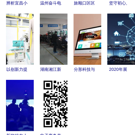
辨析宜昌小
温州奋斗电
旅顺口区区
坚守初心,
程序开发
子商务 技
域特色农产
交付美好
哪些技术更
术驱动下的
品专场营销
—— 宁波
优？
电商新生态
系列活动圆
方太厨具
满举行
100亩智能
物流中心项
目通过验收
以创新力提
湖南湘江新
分形科技与
2020年展
升城市竞争
区新一代电
电子商务技
望 AI驱动
力 城市在
子信息产业
术开发 从
工业大生产
电子商务技
蓬勃发展，
系统百科到
加速与智能
术开发领域
电子商务技
网站建设深
交通多场景
的战略布局
术开发成新
度解析
应用及电子
云，结合专
引擎
商务技术开
家先进核心
发方向