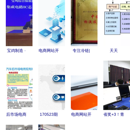
宝鸡制造 ·
电商网站开
专注冷链|
天天
芯征程 集
发的意义
九纯健荣获
CRUD，月
成电路IC芯
从技术到商
中国生鲜食
月底薪 电
片烧录项目
业的全链路
品电商物流
商技术开发
落户宝鸡综
赋能
技术装备优
如何突破瓶
合保税区，
秀供应商
颈，成为人
助推电子商
上人？
务技术开发
后市场电商
170523期
电商网站开
省奖+3！青
新跃升
格局解析
徐州电商沙
发与网站建
航学子在