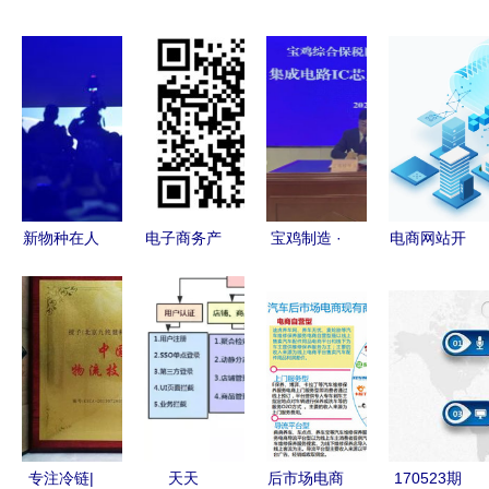
新物种在人
电子商务产
宝鸡制造 ·
电商网站开
间 电子商
品开发经理
芯征程 集
发的意义
务技术开发
与技术开发
成电路IC芯
从技术到商
的数字革命
的协同之道
片烧录项目
业的全链路
落户宝鸡综
赋能
合保税区，
助推电子商
务技术开发
专注冷链|
天天
后市场电商
170523期