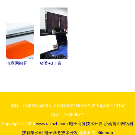
新跃升
九纯健荣获
CRUD，月
格局解析
徐州电商沙
中国生鲜食
月底薪 电
途虎领跑，
龙回顾 微
品电商物流
商技术开发
技术驱动未
信小程序技
技术装备优
如何突破瓶
来
术开发与应
秀供应商
颈，成为人
用场景解析
上人？
电商网站开
省奖+3！青
发与网站建
航学子在
设及电子商
2024“学创
务技术开发
杯”全国大
的深度解析
学生创业综
地址：山东省济南市历下区解放东路56号金泉大厦A座1401室
合模拟大赛
电话：1506957**
创佳绩
Copyright © 2026
www.aixnzb.com
电子商务技术开发
济南携企网络科
技有限公司
电子商务技术开发
版权所有
Sitemap